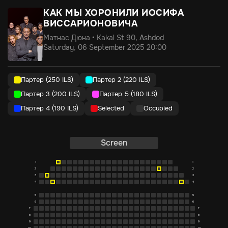
КАК МЫ ХОРОНИЛИ ИОСИФА
ВИССАРИОНОВИЧА
Матнас Дюна • Kakal St 90, Ashdod
Saturday, 06 September 2025 20:00
Партер (250 ILS)
Партер 2 (220 ILS)
Партер 3 (200 ILS)
Партер 5 (180 ILS)
Партер 4 (190 ILS)
Selected
Occupied
Screen
1
1
2
2
3
3
4
4
5
5
6
6
7
7
8
8
9
9