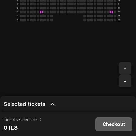
10
10
11
11
12
12
13
13
14
14
15
15
+
-
Selected tickets
Tickets selected: 0
Checkout
0 ILS